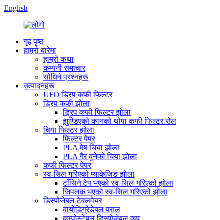
English
गृह पृष्ठ
हाम्रो बारेमा
हाम्रो कथा
कम्पनी समाचार
सोधिने प्रश्नहरू
उत्पादनहरू
UFO ड्रिप कफी फिल्टर
ड्रिप कफी झोला
ड्रिप कफी फिल्टर झोला
झुण्डिएको कानको थोपा कफी फिल्टर रोल
चिया फिल्टर झोला
फिल्टर पेपर
PLA मेष चिया झोला
PLA गैर बुनेको चिया झोला
कफी फिल्टर पेपर
स्व-सिल गरिएको प्याकेजिङ झोला
टाँसिने टेप भएको स्व-सिल गरिएको झोला
जिपलक भएको स्व-सिल गरिएको झोला
डिस्पोजेबल टेबलवेयर
बायोडिग्रेडेबल पराल
कम्पोस्टेबल डिस्पोजेबल कप