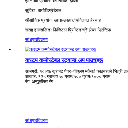
झोलाको प्रकार: वर्ग तलको झोला
सुविधा: बायोडिग्रेडेबल
औद्योगिक प्रयोग: खाना/उपहार/व्यक्तिगत हेरचाह
सतह ह्यान्डलिङ: डिजिटल प्रिन्टिङ/ग्रेभ्रेयर प्रिन्टिङ
सोधपुछ
विवरण
कस्टम कम्पोस्टेबल स्ट्यान्ड अप पाउचहरू
सामग्री: १००% क्राफ्ट पेपर+पीएलए मकैको फाइबरको भित्री त
आकार: १२५ ग्राम/२५० ग्राम/५०० ग्राम/१००० ग्राम
रंग: अनुकूलित रंग
सोधपुछ
विवरण