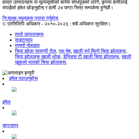
हाम्रा उत्पादनहरू वा मूल्यसूचीको बारेमा सोधपुछको लागि, कृपया हामीलाई
तपाईंको इमेल छोड्नुहोस् र हामी २४ घण्टा भित्र सम्पर्कमा हुनेछौं।
नि:शुल्क नमूनाहरू प्राप्त गर्नुहोस्
© प्रतिलिपि अधिकार - २०१०-२०२३ : सबै अधिकार सुरक्षित।
तातो उत्पादनहरू
साइटम्याप
एएमपी मोबाइल
चिया झोला सामग्री रोल
,
प्ला मेष
,
खाली भर्न मिल्ने चिया झोलाहरू
,
चिया झोलाहरू खाली थोक
,
डेभिड्स टी खाली चिया झोलाहरू
,
खाली
खुकुलो पातको चिया झोलाहरू
,
इमेल पठाउनुहोस्
इमेल
व्हाट्सएप