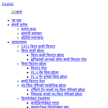
English
गृह पृष्ठ
हाम्रो बारेमा
हाम्रो कथा
कम्पनी समाचार
सोधिने प्रश्नहरू
उत्पादनहरू
UFO ड्रिप कफी फिल्टर
ड्रिप कफी झोला
ड्रिप कफी फिल्टर झोला
झुण्डिएको कानको थोपा कफी फिल्टर रोल
चिया फिल्टर झोला
फिल्टर पेपर
PLA मेष चिया झोला
PLA गैर बुनेको चिया झोला
कफी फिल्टर पेपर
स्व-सिल गरिएको प्याकेजिङ झोला
टाँसिने टेप भएको स्व-सिल गरिएको झोला
जिपलक भएको स्व-सिल गरिएको झोला
डिस्पोजेबल टेबलवेयर
बायोडिग्रेडेबल पराल
कम्पोस्टेबल डिस्पोजेबल कप