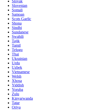
Slovak
Slovenian
Somali
Samoan
Scots Gaelic
Shona
Sindhi
Sundanese
Swahili
Tajik
Tamil
Telugu
Thai
Ukrainian
Urdu
Uzbek
Vietnamese
Welsh
Xhosa
Yiddish
Yoruba
Zulu
Kinyarwanda
Tatar
Oriya