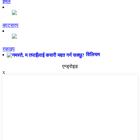
इमेल
व्हाट्सएप
स्काइप
विलियम
एन्ड्रोइड
x