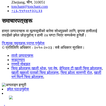
Zhejiang, चीन, 310051
tonchant@tonchant.com
+८६-१५९००९३२८३३
समाचारपत्रहरू
हाम्रा उत्पादनहरू वा मूल्यसूचीको बारेमा सोधपुछको लागि, कृपया हामीलाई
तपाईंको इमेल छोड्नुहोस् र हामी २४ घण्टा भित्र सम्पर्कमा हुनेछौं।
नि:शुल्क नमूनाहरू प्राप्त गर्नुहोस्
© प्रतिलिपि अधिकार - २०१०-२०२३ : सबै अधिकार सुरक्षित।
तातो उत्पादनहरू
साइटम्याप
एएमपी मोबाइल
चिया झोलाहरू खाली थोक
,
प्ला मेष
,
डेभिड्स टी खाली चिया झोलाहरू
,
खाली खुकुलो पातको चिया झोलाहरू
,
चिया झोला सामग्री रोल
,
खाली
भर्न मिल्ने चिया झोलाहरू
,
इमेल पठाउनुहोस्