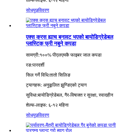
शेल्फ-लाइफ: ६-१२ महिना
सोधपुछ
विवरण
एक्स क्रस ह्याच बनावट भएको बायोडिग्रेडेबल
प्लास्टिक फ्री नबुने कपडा
सामग्री:
१००% पीएलए
मकै फाइबर जाल कपडा
रङ:
पारदर्शी
सिल गर्ने विधि:
तातो सिलिङ
ट्यागहरू: अनुकूलित झुण्डिएको ट्याग
सुविधा:
बायोडिग्रेडेबल, गैर-विषाक्त र सुरक्षा, स्वादहीन
शेल्फ-लाइफ: ६-१२ महिना
सोधपुछ
विवरण