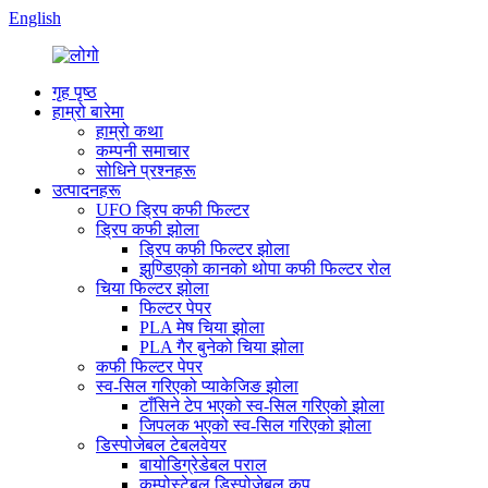
English
गृह पृष्ठ
हाम्रो बारेमा
हाम्रो कथा
कम्पनी समाचार
सोधिने प्रश्नहरू
उत्पादनहरू
UFO ड्रिप कफी फिल्टर
ड्रिप कफी झोला
ड्रिप कफी फिल्टर झोला
झुण्डिएको कानको थोपा कफी फिल्टर रोल
चिया फिल्टर झोला
फिल्टर पेपर
PLA मेष चिया झोला
PLA गैर बुनेको चिया झोला
कफी फिल्टर पेपर
स्व-सिल गरिएको प्याकेजिङ झोला
टाँसिने टेप भएको स्व-सिल गरिएको झोला
जिपलक भएको स्व-सिल गरिएको झोला
डिस्पोजेबल टेबलवेयर
बायोडिग्रेडेबल पराल
कम्पोस्टेबल डिस्पोजेबल कप