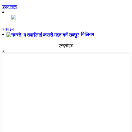
व्हाट्सएप
स्काइप
विलियम
एन्ड्रोइड
x