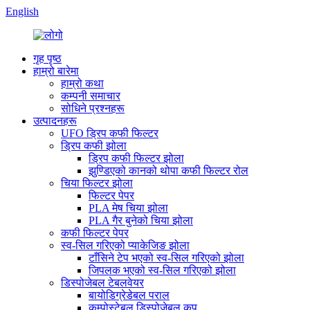
English
गृह पृष्ठ
हाम्रो बारेमा
हाम्रो कथा
कम्पनी समाचार
सोधिने प्रश्नहरू
उत्पादनहरू
UFO ड्रिप कफी फिल्टर
ड्रिप कफी झोला
ड्रिप कफी फिल्टर झोला
झुण्डिएको कानको थोपा कफी फिल्टर रोल
चिया फिल्टर झोला
फिल्टर पेपर
PLA मेष चिया झोला
PLA गैर बुनेको चिया झोला
कफी फिल्टर पेपर
स्व-सिल गरिएको प्याकेजिङ झोला
टाँसिने टेप भएको स्व-सिल गरिएको झोला
जिपलक भएको स्व-सिल गरिएको झोला
डिस्पोजेबल टेबलवेयर
बायोडिग्रेडेबल पराल
कम्पोस्टेबल डिस्पोजेबल कप