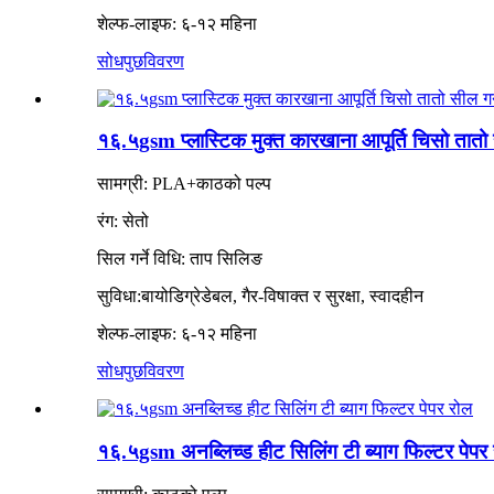
शेल्फ-लाइफ: ६-१२ महिना
सोधपुछ
विवरण
१६.५gsm प्लास्टिक मुक्त कारखाना आपूर्ति चिसो तातो स
सामग्री: PLA+काठको पल्प
रंग: सेतो
सिल गर्ने विधि: ताप
सिलिङ
सुविधा:
बायोडिग्रेडेबल, गैर-विषाक्त र सुरक्षा, स्वादहीन
शेल्फ-लाइफ: ६-१२ महिना
सोधपुछ
विवरण
१६.५gsm अनब्लिच्ड हीट सिलिंग टी ब्याग फिल्टर पेपर