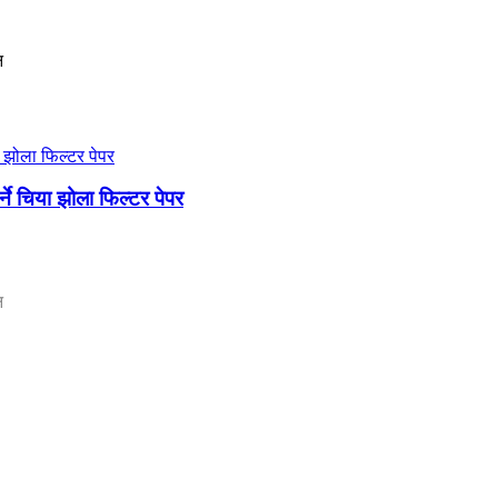
न
्ने चिया झोला फिल्टर पेपर
न