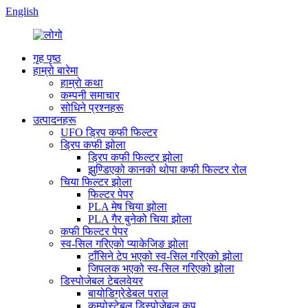
English
गृह पृष्ठ
हाम्रो बारेमा
हाम्रो कथा
कम्पनी समाचार
सोधिने प्रश्नहरू
उत्पादनहरू
UFO ड्रिप कफी फिल्टर
ड्रिप कफी झोला
ड्रिप कफी फिल्टर झोला
झुण्डिएको कानको थोपा कफी फिल्टर रोल
चिया फिल्टर झोला
फिल्टर पेपर
PLA मेष चिया झोला
PLA गैर बुनेको चिया झोला
कफी फिल्टर पेपर
स्व-सिल गरिएको प्याकेजिङ झोला
टाँसिने टेप भएको स्व-सिल गरिएको झोला
जिपलक भएको स्व-सिल गरिएको झोला
डिस्पोजेबल टेबलवेयर
बायोडिग्रेडेबल पराल
कम्पोस्टेबल डिस्पोजेबल कप