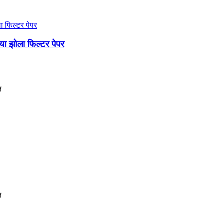
ा झोला फिल्टर पेपर
न
न