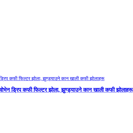
ोभेन ड्रिप कफी फिल्टर झोला, झुण्ड्याउने कान खाली कफी झोलाहरू