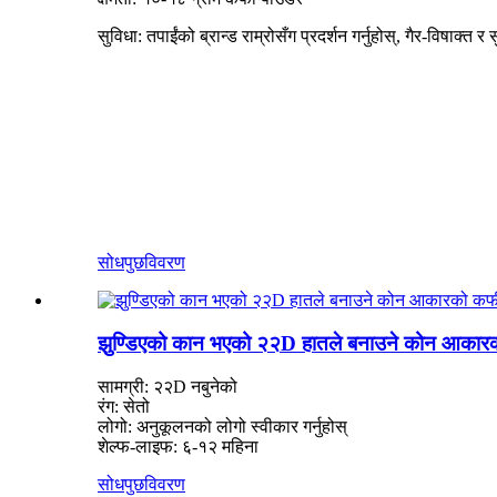
सुविधा: तपाईंको ब्रान्ड राम्रोसँग प्रदर्शन गर्नुहोस्, गैर-विषाक्त र स
सोधपुछ
विवरण
झुण्डिएको कान भएको २२D हातले बनाउने कोन आकार
सामग्री: २२D नबुनेको
रंग: सेतो
लोगो: अनुकूलनको लोगो स्वीकार गर्नुहोस्
शेल्फ-लाइफ: ६-१२ महिना
सोधपुछ
विवरण