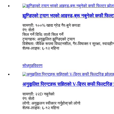
झुण्डिएको ट्याग भएको आइस्ड-ब्रू नबुनेको कफी फिल्
सामग्री: १००% खाद्य ग्रेड गैर-बुने कपडा
रंग: सेतो
सिल गर्ने विधि: तातो सिल गर्ने
ट्यागहरू: अनुकूलित झुण्डिएको ट्याग
विशेषता: जैविक रूपमा विघटनशील, गैर-विषाक्त र सुरक्षा, स्वादही
शेल्फ-लाइफ: ६-१२ महिना
सोधपुछ
विवरण
अनुकूलित प्रिन्टहरू सहितको V-ड्रिप कफी फिल्टरिङ
सामग्री: २२D नबुनेको
रंग: सेतो
लोगो: अनुकूलन स्वीकार गर्नुहोस्
'
को लोगो
शेल्फ-लाइफ: ६-१२ महिना