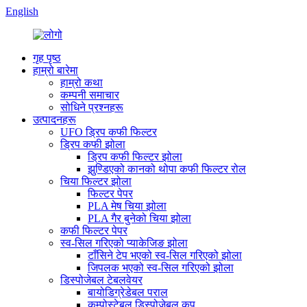
English
गृह पृष्ठ
हाम्रो बारेमा
हाम्रो कथा
कम्पनी समाचार
सोधिने प्रश्नहरू
उत्पादनहरू
UFO ड्रिप कफी फिल्टर
ड्रिप कफी झोला
ड्रिप कफी फिल्टर झोला
झुण्डिएको कानको थोपा कफी फिल्टर रोल
चिया फिल्टर झोला
फिल्टर पेपर
PLA मेष चिया झोला
PLA गैर बुनेको चिया झोला
कफी फिल्टर पेपर
स्व-सिल गरिएको प्याकेजिङ झोला
टाँसिने टेप भएको स्व-सिल गरिएको झोला
जिपलक भएको स्व-सिल गरिएको झोला
डिस्पोजेबल टेबलवेयर
बायोडिग्रेडेबल पराल
कम्पोस्टेबल डिस्पोजेबल कप