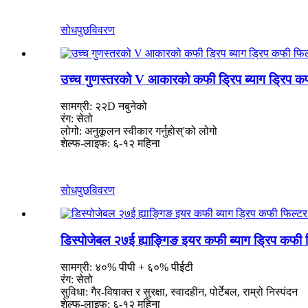
सोधपुछ
विवरण
उच्च गुणस्तरको V आकारको कफी ड्रिप ब्याग ड्रिप कफी
सामग्री: २२D नबुनेको
रंग: सेतो
लोगो: अनुकूलन स्वीकार गर्नुहोस्
'
को लोगो
शेल्फ-लाइफ: ६-१२ महिना
सोधपुछ
विवरण
डिस्पोजेबल २७ई ह्याङ्गिङ इयर कफी ब्याग ड्रिप कफी 
सामग्री: ४०% पीपी + ६०% पीईटी
रंग: सेतो
सुविधा: गैर-विषाक्त र सुरक्षा, स्वादहीन, पोर्टेबल, राम्रो निस्पंदन
शेल्फ-लाइफ: ६-१२ महिना