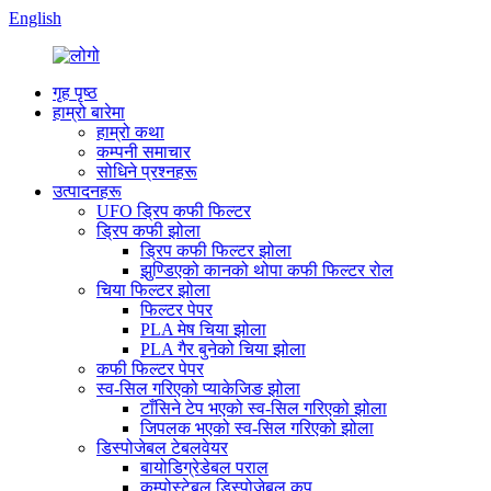
English
गृह पृष्ठ
हाम्रो बारेमा
हाम्रो कथा
कम्पनी समाचार
सोधिने प्रश्नहरू
उत्पादनहरू
UFO ड्रिप कफी फिल्टर
ड्रिप कफी झोला
ड्रिप कफी फिल्टर झोला
झुण्डिएको कानको थोपा कफी फिल्टर रोल
चिया फिल्टर झोला
फिल्टर पेपर
PLA मेष चिया झोला
PLA गैर बुनेको चिया झोला
कफी फिल्टर पेपर
स्व-सिल गरिएको प्याकेजिङ झोला
टाँसिने टेप भएको स्व-सिल गरिएको झोला
जिपलक भएको स्व-सिल गरिएको झोला
डिस्पोजेबल टेबलवेयर
बायोडिग्रेडेबल पराल
कम्पोस्टेबल डिस्पोजेबल कप