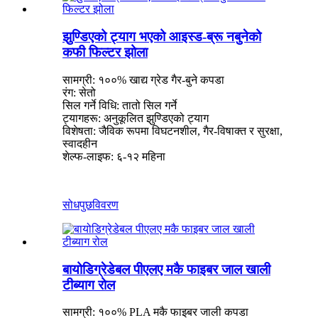
झुण्डिएको ट्याग भएको आइस्ड-ब्रू नबुनेको
कफी फिल्टर झोला
सामग्री: १००% खाद्य ग्रेड गैर-बुने कपडा
रंग: सेतो
सिल गर्ने विधि: तातो सिल गर्ने
ट्यागहरू: अनुकूलित झुण्डिएको ट्याग
विशेषता: जैविक रूपमा विघटनशील, गैर-विषाक्त र सुरक्षा,
स्वादहीन
शेल्फ-लाइफ: ६-१२ महिना
सोधपुछ
विवरण
बायोडिग्रेडेबल पीएलए मकै फाइबर जाल खाली
टीब्याग रोल
सामग्री: १००% PLA मकै फाइबर जाली कपडा