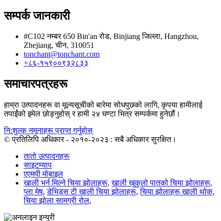
सम्पर्क जानकारी
#C102 नम्बर 650 Bin'an रोड, Binjiang जिल्ला, Hangzhou,
Zhejiang, चीन, 310051
tonchant@tonchant.com
+८६-१५९००९३२८३३
समाचारपत्रहरू
हाम्रा उत्पादनहरू वा मूल्यसूचीको बारेमा सोधपुछको लागि, कृपया हामीलाई
तपाईंको इमेल छोड्नुहोस् र हामी २४ घण्टा भित्र सम्पर्कमा हुनेछौं।
नि:शुल्क नमूनाहरू प्राप्त गर्नुहोस्
© प्रतिलिपि अधिकार - २०१०-२०२३ : सबै अधिकार सुरक्षित।
तातो उत्पादनहरू
साइटम्याप
एएमपी मोबाइल
खाली भर्न मिल्ने चिया झोलाहरू
,
खाली खुकुलो पातको चिया झोलाहरू
,
प्ला मेष
,
डेभिड्स टी खाली चिया झोलाहरू
,
चिया झोलाहरू खाली थोक
,
चिया झोला सामग्री रोल
,