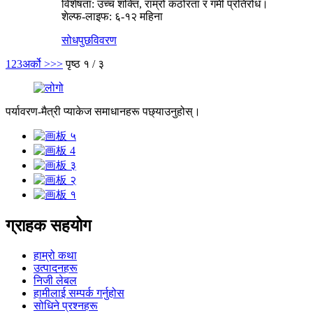
विशेषता: उच्च शक्ति, राम्रो कठोरता र गर्मी प्रतिरोध।
शेल्फ-लाइफ: ६-१२ महिना
सोधपुछ
विवरण
1
2
3
अर्को >
>>
पृष्ठ १ / ३
पर्यावरण-मैत्री प्याकेज समाधानहरू पछ्याउनुहोस्।
ग्राहक सहयोग
हाम्रो कथा
उत्पादनहरू
निजी लेबल
हामीलाई सम्पर्क गर्नुहोस
सोधिने प्रश्नहरू