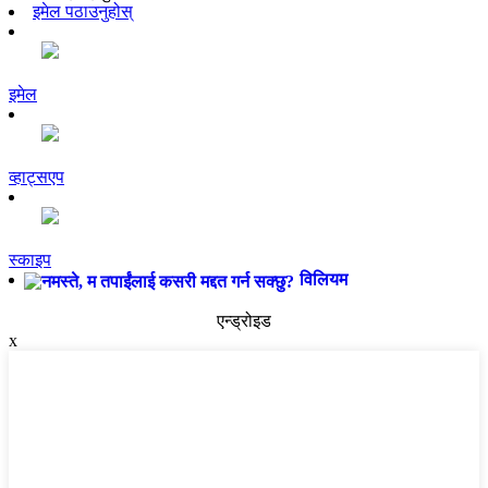
इमेल पठाउनुहोस्
इमेल
व्हाट्सएप
स्काइप
विलियम
एन्ड्रोइड
x