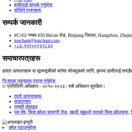
हामीलाई सम्पर्क गर्नुहोस
सोधिने प्रश्नहरू
सम्पर्क जानकारी
#C102 नम्बर 650 Bin'an रोड, Binjiang जिल्ला, Hangzhou, Zheji
tonchant@tonchant.com
+८६-१५९००९३२८३३
समाचारपत्रहरू
हाम्रा उत्पादनहरू वा मूल्यसूचीको बारेमा सोधपुछको लागि, कृपया हामीलाई तपाईंको
नि:शुल्क नमूनाहरू प्राप्त गर्नुहोस्
© प्रतिलिपि अधिकार - २०१०-२०२३ : सबै अधिकार सुरक्षित।
तातो उत्पादनहरू
साइटम्याप
एएमपी मोबाइल
प्ला मेष
,
चिया झोला सामग्री रोल
,
खाली खुकुलो पातको चिया झोलाहरू
,
इमेल पठाउनुहोस्