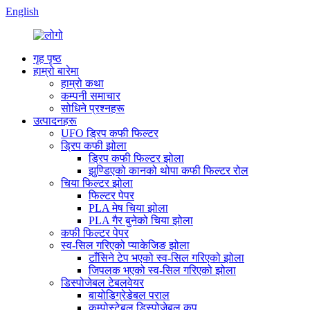
English
गृह पृष्ठ
हाम्रो बारेमा
हाम्रो कथा
कम्पनी समाचार
सोधिने प्रश्नहरू
उत्पादनहरू
UFO ड्रिप कफी फिल्टर
ड्रिप कफी झोला
ड्रिप कफी फिल्टर झोला
झुण्डिएको कानको थोपा कफी फिल्टर रोल
चिया फिल्टर झोला
फिल्टर पेपर
PLA मेष चिया झोला
PLA गैर बुनेको चिया झोला
कफी फिल्टर पेपर
स्व-सिल गरिएको प्याकेजिङ झोला
टाँसिने टेप भएको स्व-सिल गरिएको झोला
जिपलक भएको स्व-सिल गरिएको झोला
डिस्पोजेबल टेबलवेयर
बायोडिग्रेडेबल पराल
कम्पोस्टेबल डिस्पोजेबल कप