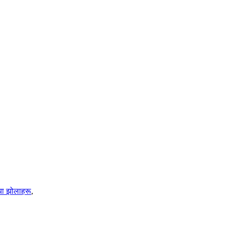
िया झोलाहरू
,