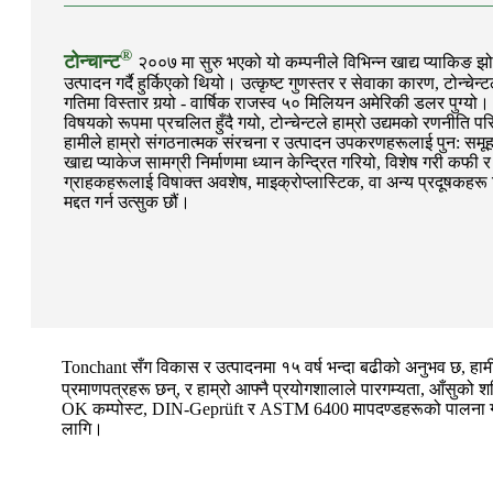
®
टोन्चान्ट
२००७ मा सुरु भएको यो कम्पनीले विभिन्न खाद्य प्याकिङ झ
उत्पादन गर्दै हुर्किएको थियो। उत्कृष्ट गुणस्तर र सेवाका कारण, टोन्चेन
गतिमा विस्तार गर्‍यो - वार्षिक राजस्व ५० मिलियन अमेरिकी डलर पुग्यो। वर्ष
विषयको रूपमा प्रचलित हुँदै गयो, टोन्चेन्टले हाम्रो उद्यमको रणनीति परिव
हामीले हाम्रो संगठनात्मक संरचना र उत्पादन उपकरणहरूलाई पुन: समूहबद्ध
खाद्य प्याकेज सामग्री निर्माणमा ध्यान केन्द्रित गरियो, विशेष गरी कफी
ग्राहकहरूलाई विषाक्त अवशेष, माइक्रोप्लास्टिक, वा अन्य प्रदूषकहरू ब
मद्दत गर्न उत्सुक छौं।
Tonchant सँग विकास र उत्पादनमा १५ वर्ष भन्दा बढीको अनुभव छ, ह
प्रमाणपत्रहरू छन्, र हाम्रो आफ्नै प्रयोगशालाले पारगम्यता, आँसुको
OK कम्पोस्ट, DIN-Geprüft र ASTM 6400 मापदण्डहरूको पालना गर्
लागि।