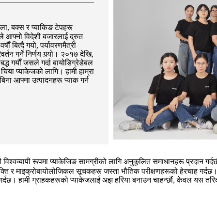
ोला, बक्स र प्याकिङ टेपहरू
्टले आफ्नो विदेशी बजारलाई द्रुत
ौं बित्दै गयो, पर्यावरणमैत्री
र्तन गर्ने निर्णय गर्‍यो। २०१७ देखि,
 गर्यौं जसले गर्दा बायोडिग्रेडेबल
 र चिया प्याकेजको लागि। हामी हाम्रा
िना आफ्ना उत्पादनहरू प्याक गर्न
ामी विश्वव्यापी रूपमा प्याकेजिङ सामग्रीको लागि अनुकूलित समाधानहरू प्रदा
 शक्ति र माइक्रोबायोलोजिकल सूचकहरू जस्ता भौतिक परीक्षणहरूको हेरचाह गर्दछ। ह
दछ। हामी ग्राहकहरूको प्याकेजलाई अझ हरिया बनाउन चाहन्छौं, केवल यस तरि