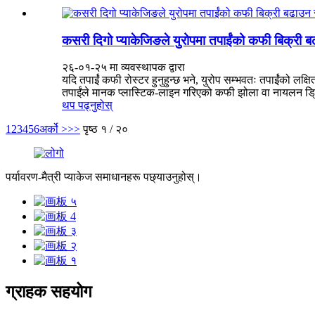
कसरी दिगो प्याकेजिङले युरोपमा तपाईंको कफी बिक्री 
२६-०१-२५ मा व्यवस्थापक द्वारा
यदि तपाईं कफी रोस्टर हुनुहुन्छ भने, युरोप सम्भवतः तपाईंको लक्
तपाईंले मानक प्लास्टिक-लाइन गरिएको कफी झोला वा नायलन ड्रिप ए
थप पढ्नुहोस्
1
2
3
4
5
6
अर्को >
>>
पृष्ठ १ / २०
पर्यावरण-मैत्री प्याकेज समाधानहरू पछ्याउनुहोस्।
ग्राहक सहयोग