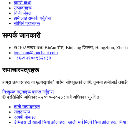
हाम्रो कथा
उत्पादनहरू
निजी लेबल
हामीलाई सम्पर्क गर्नुहोस
सोधिने प्रश्नहरू
सम्पर्क जानकारी
#C102 नम्बर 650 Bin'an रोड, Binjiang जिल्ला, Hangzhou, Zheji
tonchant@tonchant.com
+८६-१५९००९३२८३३
समाचारपत्रहरू
हाम्रा उत्पादनहरू वा मूल्यसूचीको बारेमा सोधपुछको लागि, कृपया हामीलाई तपाईंको
नि:शुल्क नमूनाहरू प्राप्त गर्नुहोस्
© प्रतिलिपि अधिकार - २०१०-२०२३ : सबै अधिकार सुरक्षित।
तातो उत्पादनहरू
साइटम्याप
एएमपी मोबाइल
डेभिड्स टी खाली चिया झोलाहरू
,
खाली भर्न मिल्ने चिया झोलाहरू
,
चिया 