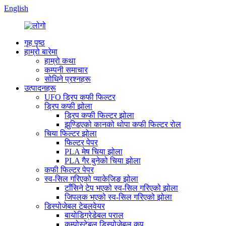
English
गृह पृष्ठ
हाम्रो बारेमा
हाम्रो कथा
कम्पनी समाचार
सोधिने प्रश्नहरू
उत्पादनहरू
UFO ड्रिप कफी फिल्टर
ड्रिप कफी झोला
ड्रिप कफी फिल्टर झोला
झुण्डिएको कानको थोपा कफी फिल्टर रोल
चिया फिल्टर झोला
फिल्टर पेपर
PLA मेष चिया झोला
PLA गैर बुनेको चिया झोला
कफी फिल्टर पेपर
स्व-सिल गरिएको प्याकेजिङ झोला
टाँसिने टेप भएको स्व-सिल गरिएको झोला
जिपलक भएको स्व-सिल गरिएको झोला
डिस्पोजेबल टेबलवेयर
बायोडिग्रेडेबल पराल
कम्पोस्टेबल डिस्पोजेबल कप