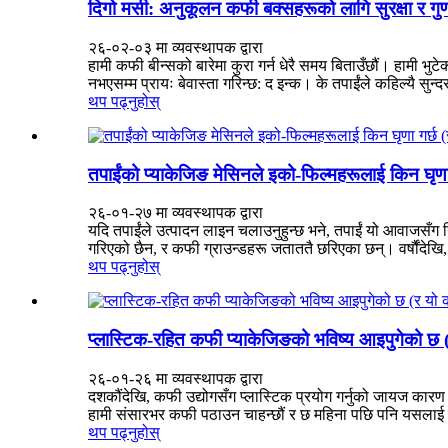
दिगो मसी: अनुकूलन कफी बक्सहरूको लागि सुरक्षा र गु
२६-०२-०३ मा व्यवस्थापक द्वारा
हामी कफी बीन्सको बारेमा कुरा गर्न धेरै समय बिताउँछौं। हामी भुटेक
नभएसम्म प्रायः बेवास्ता गरिन्छ: द इन्क। के तपाईंले कहिल्यै सुन
थप पढ्नुहोस्
तपाईंको प्याकेजिङ मेसिनले इको-फिल्महरूलाई किन घृणा
२६-०१-२७ मा व्यवस्थापक द्वारा
यदि तपाईंले उत्पादन लाइन चलाउनुहुन्छ भने, तपाईं यो आवाजसँग निश्
गरिएको छैन, र कफी ग्राउन्डहरू जताततै छरिएका छन्। वर्षौंदेखि, 
थप पढ्नुहोस्
प्लास्टिक-रहित कफी प्याकेजिङको भविष्य आइपुगेको छ (
२६-०१-२६ मा व्यवस्थापक द्वारा
दशकौंदेखि, कफी उद्योगसँग प्लास्टिक प्रयोग गर्नुको जायज कारण 
हामी संसारभर कफी पठाउन चाहन्छौं र छ महिना पछि पनि यसलाई स्व
थप पढ्नुहोस्