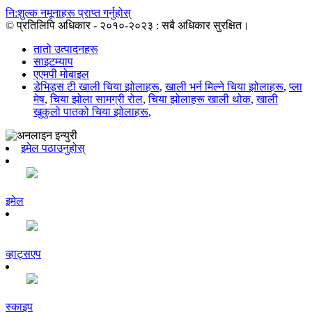
नि:शुल्क नमूनाहरू प्राप्त गर्नुहोस्
© प्रतिलिपि अधिकार - २०१०-२०२३ : सबै अधिकार सुरक्षित।
तातो उत्पादनहरू
साइटम्याप
एएमपी मोबाइल
डेभिड्स टी खाली चिया झोलाहरू
,
खाली भर्न मिल्ने चिया झोलाहरू
,
प्ला
मेष
,
चिया झोला सामग्री रोल
,
चिया झोलाहरू खाली थोक
,
खाली
खुकुलो पातको चिया झोलाहरू
,
इमेल पठाउनुहोस्
इमेल
व्हाट्सएप
स्काइप