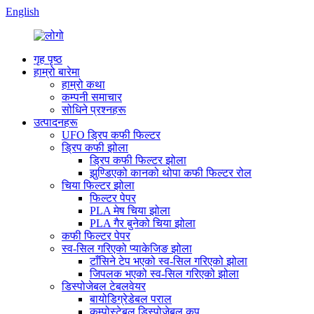
English
गृह पृष्ठ
हाम्रो बारेमा
हाम्रो कथा
कम्पनी समाचार
सोधिने प्रश्नहरू
उत्पादनहरू
UFO ड्रिप कफी फिल्टर
ड्रिप कफी झोला
ड्रिप कफी फिल्टर झोला
झुण्डिएको कानको थोपा कफी फिल्टर रोल
चिया फिल्टर झोला
फिल्टर पेपर
PLA मेष चिया झोला
PLA गैर बुनेको चिया झोला
कफी फिल्टर पेपर
स्व-सिल गरिएको प्याकेजिङ झोला
टाँसिने टेप भएको स्व-सिल गरिएको झोला
जिपलक भएको स्व-सिल गरिएको झोला
डिस्पोजेबल टेबलवेयर
बायोडिग्रेडेबल पराल
कम्पोस्टेबल डिस्पोजेबल कप