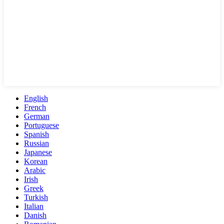
English
French
German
Portuguese
Spanish
Russian
Japanese
Korean
Arabic
Irish
Greek
Turkish
Italian
Danish