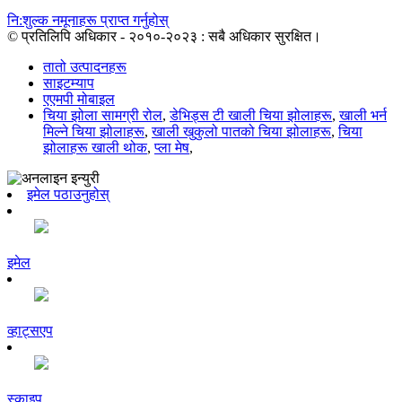
नि:शुल्क नमूनाहरू प्राप्त गर्नुहोस्
© प्रतिलिपि अधिकार - २०१०-२०२३ : सबै अधिकार सुरक्षित।
तातो उत्पादनहरू
साइटम्याप
एएमपी मोबाइल
चिया झोला सामग्री रोल
,
डेभिड्स टी खाली चिया झोलाहरू
,
खाली भर्न
मिल्ने चिया झोलाहरू
,
खाली खुकुलो पातको चिया झोलाहरू
,
चिया
झोलाहरू खाली थोक
,
प्ला मेष
,
इमेल पठाउनुहोस्
इमेल
व्हाट्सएप
स्काइप