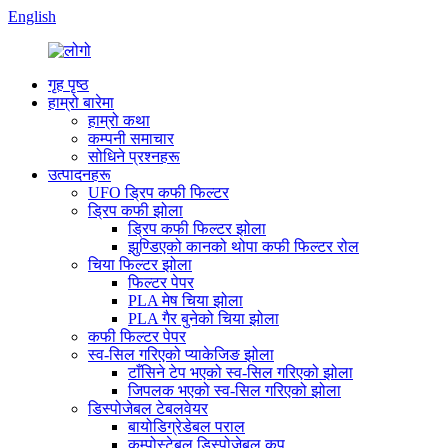
English
गृह पृष्ठ
हाम्रो बारेमा
हाम्रो कथा
कम्पनी समाचार
सोधिने प्रश्नहरू
उत्पादनहरू
UFO ड्रिप कफी फिल्टर
ड्रिप कफी झोला
ड्रिप कफी फिल्टर झोला
झुण्डिएको कानको थोपा कफी फिल्टर रोल
चिया फिल्टर झोला
फिल्टर पेपर
PLA मेष चिया झोला
PLA गैर बुनेको चिया झोला
कफी फिल्टर पेपर
स्व-सिल गरिएको प्याकेजिङ झोला
टाँसिने टेप भएको स्व-सिल गरिएको झोला
जिपलक भएको स्व-सिल गरिएको झोला
डिस्पोजेबल टेबलवेयर
बायोडिग्रेडेबल पराल
कम्पोस्टेबल डिस्पोजेबल कप