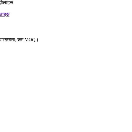
लाहरू
िर पारगम्यता, कम MOQ।