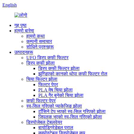
English
गृह पृष्ठ
हाम्रो बारेमा
हाम्रो कथा
कम्पनी समाचार
सोधिने प्रश्नहरू
उत्पादनहरू
UFO ड्रिप कफी फिल्टर
ड्रिप कफी झोला
ड्रिप कफी फिल्टर झोला
झुण्डिएको कानको थोपा कफी फिल्टर रोल
चिया फिल्टर झोला
फिल्टर पेपर
PLA मेष चिया झोला
PLA गैर बुनेको चिया झोला
कफी फिल्टर पेपर
स्व-सिल गरिएको प्याकेजिङ झोला
टाँसिने टेप भएको स्व-सिल गरिएको झोला
जिपलक भएको स्व-सिल गरिएको झोला
डिस्पोजेबल टेबलवेयर
बायोडिग्रेडेबल पराल
कम्पोस्टेबल डिस्पोजेबल कप