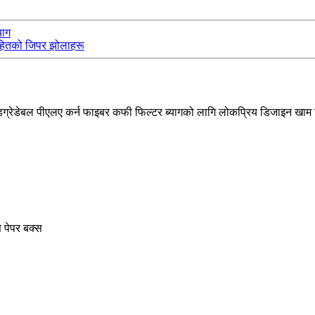
याग
सहितको जिपर झोलाहरू