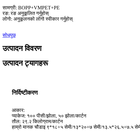
सामग्री: BOPP+VMPET+PE
रङ: रङ अनुकूलित गर्नुहोस्
लोगो: अनुकूलनको लोगो स्वीकार गर्नुहोस्
सोधपुछ
उत्पादन विवरण
उत्पादन ट्यागहरू
निर्दिष्टीकरण
आकार:
प्याकेज: १०० पीसी/झोला, ५० झोला/कार्टन
तौल: २९.२ किलोग्राम/कार्टन
हाम्रो मानक चौडाइ ९*१८+५ सेमी/१३*२०+७ सेमी/१३.५*२६.५+७.५ से