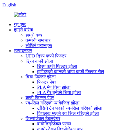
English
गृह पृष्ठ
हाम्रो बारेमा
हाम्रो कथा
कम्पनी समाचार
सोधिने प्रश्नहरू
उत्पादनहरू
UFO ड्रिप कफी फिल्टर
ड्रिप कफी झोला
ड्रिप कफी फिल्टर झोला
झुण्डिएको कानको थोपा कफी फिल्टर रोल
चिया फिल्टर झोला
फिल्टर पेपर
PLA मेष चिया झोला
PLA गैर बुनेको चिया झोला
कफी फिल्टर पेपर
स्व-सिल गरिएको प्याकेजिङ झोला
टाँसिने टेप भएको स्व-सिल गरिएको झोला
जिपलक भएको स्व-सिल गरिएको झोला
डिस्पोजेबल टेबलवेयर
बायोडिग्रेडेबल पराल
कम्पोस्टेबल डिस्पोजेबल कप