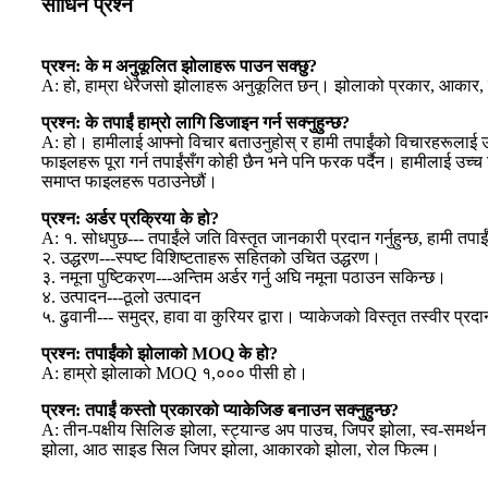
सोधिने प्रश्न
प्रश्न: के म अनुकूलित झोलाहरू पाउन सक्छु?
A: हो, हाम्रा धेरैजसो झोलाहरू अनुकूलित छन्। झोलाको प्रकार, आकार, सामग
प्रश्न: के तपाईं हाम्रो लागि डिजाइन गर्न सक्नुहुन्छ?
A: हो। हामीलाई आफ्नो विचार बताउनुहोस् र हामी तपाईंको विचारहरूलाई उत्त
फाइलहरू पूरा गर्न तपाईंसँग कोही छैन भने पनि फरक पर्दैन। हामीलाई उच्च 
समाप्त फाइलहरू पठाउनेछौं।
प्रश्न: अर्डर प्रक्रिया के हो?
A: १. सोधपुछ--- तपाईंले जति विस्तृत जानकारी प्रदान गर्नुहुन्छ, हामी तपा
२. उद्धरण---स्पष्ट विशिष्टताहरू सहितको उचित उद्धरण।
३. नमूना पुष्टिकरण---अन्तिम अर्डर गर्नु अघि नमूना पठाउन सकिन्छ।
४. उत्पादन---ठूलो उत्पादन
५. ढुवानी--- समुद्र, हावा वा कुरियर द्वारा। प्याकेजको विस्तृत तस्वीर प्रद
प्रश्न: तपाईंको झोलाको MOQ के हो?
A: हाम्रो झोलाको MOQ १,००० पीसी हो।
प्रश्न: तपाईं कस्तो प्रकारको प्याकेजिङ बनाउन सक्नुहुन्छ?
A: तीन-पक्षीय सिलिङ झोला, स्ट्यान्ड अप पाउच, जिपर झोला, स्व-समर
झोला, आठ साइड सिल जिपर झोला, आकारको झोला, रोल फिल्म।