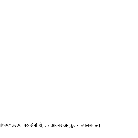
मी/१५*३२.५+१० सेमी हो, तर आकार अनुकूलन उपलब्ध छ।