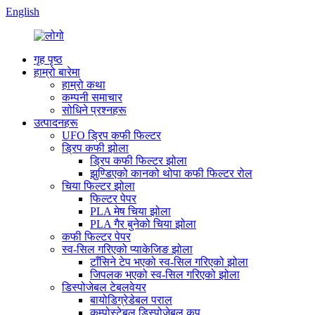
English
गृह पृष्ठ
हाम्रो बारेमा
हाम्रो कथा
कम्पनी समाचार
सोधिने प्रश्नहरू
उत्पादनहरू
UFO ड्रिप कफी फिल्टर
ड्रिप कफी झोला
ड्रिप कफी फिल्टर झोला
झुण्डिएको कानको थोपा कफी फिल्टर रोल
चिया फिल्टर झोला
फिल्टर पेपर
PLA मेष चिया झोला
PLA गैर बुनेको चिया झोला
कफी फिल्टर पेपर
स्व-सिल गरिएको प्याकेजिङ झोला
टाँसिने टेप भएको स्व-सिल गरिएको झोला
जिपलक भएको स्व-सिल गरिएको झोला
डिस्पोजेबल टेबलवेयर
बायोडिग्रेडेबल पराल
कम्पोस्टेबल डिस्पोजेबल कप