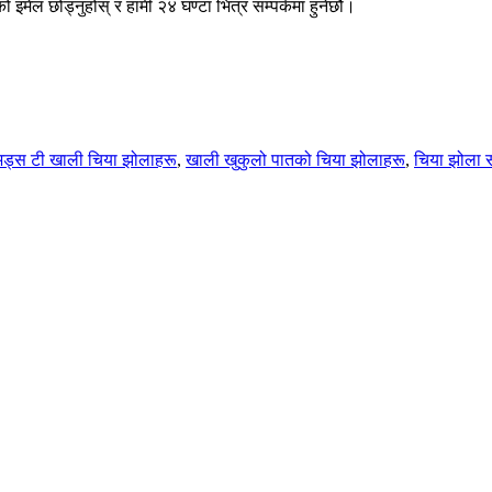
 इमेल छोड्नुहोस् र हामी २४ घण्टा भित्र सम्पर्कमा हुनेछौं।
िड्स टी खाली चिया झोलाहरू
,
खाली खुकुलो पातको चिया झोलाहरू
,
चिया झोला स