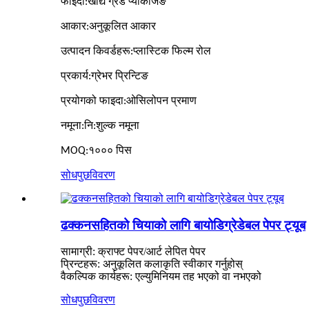
फाइदा
:
खाद्य ग्रेड प्याकेजिङ
आकार
:
अनुकूलित आकार
उत्पादन किवर्डहरू
:
प्लास्टिक फिल्म रोल
प्रकार्य
:
ग्रेभर प्रिन्टिङ
प्रयोगको फाइदा
:
ओसिलोपन प्रमाण
नमूना
:
नि:शुल्क नमूना
MOQ
:
१००० पिस
सोधपुछ
विवरण
ढक्कनसहितको चियाको लागि बायोडिग्रेडेबल पेपर ट्यूब
सामाग्री: क्राफ्ट पेपर/आर्ट लेपित पेपर
प्रिन्टहरू: अनुकूलित कलाकृति स्वीकार गर्नुहोस्
वैकल्पिक कार्यहरू: एल्युमिनियम तह भएको वा नभएको
सोधपुछ
विवरण