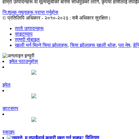
हाम्रा उत्पादनहरू वा मूल्यसूचीको बारेमा सोधपुछको लागि, कृपया हामीलाई तपाईंको
नि:शुल्क नमूनाहरू प्राप्त गर्नुहोस्
© प्रतिलिपि अधिकार - २०१०-२०२३ : सबै अधिकार सुरक्षित।
तातो उत्पादनहरू
साइटम्याप
एएमपी मोबाइल
खाली भर्न मिल्ने चिया झोलाहरू
,
चिया झोलाहरू खाली थोक
,
प्ला मेष
,
डेभ
इमेल पठाउनुहोस्
इमेल
व्हाट्सएप
स्काइप
विलियम