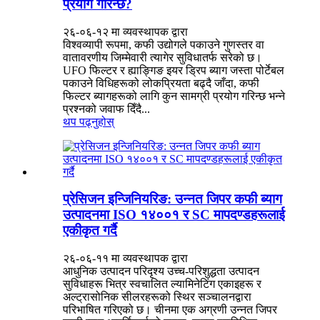
प्रयोग गरिन्छ?
२६-०६-१२ मा व्यवस्थापक द्वारा
विश्वव्यापी रूपमा, कफी उद्योगले पकाउने गुणस्तर वा
वातावरणीय जिम्मेवारी त्यागेर सुविधातर्फ सरेको छ।
UFO फिल्टर र ह्याङ्गिङ इयर ड्रिप ब्याग जस्ता पोर्टेबल
पकाउने विधिहरूको लोकप्रियता बढ्दै जाँदा, कफी
फिल्टर ब्यागहरूको लागि कुन सामग्री प्रयोग गरिन्छ भन्ने
प्रश्नको जवाफ दिँदै...
थप पढ्नुहोस्
प्रेसिजन इन्जिनियरिङ: उन्नत जिपर कफी ब्याग
उत्पादनमा ISO १४००१ र SC मापदण्डहरूलाई
एकीकृत गर्दै
२६-०६-११ मा व्यवस्थापक द्वारा
आधुनिक उत्पादन परिदृश्य उच्च-परिशुद्धता उत्पादन
सुविधाहरू भित्र स्वचालित ल्यामिनेटिंग एकाइहरू र
अल्ट्रासोनिक सीलरहरूको स्थिर सञ्चालनद्वारा
परिभाषित गरिएको छ। चीनमा एक अग्रणी उन्नत जिपर