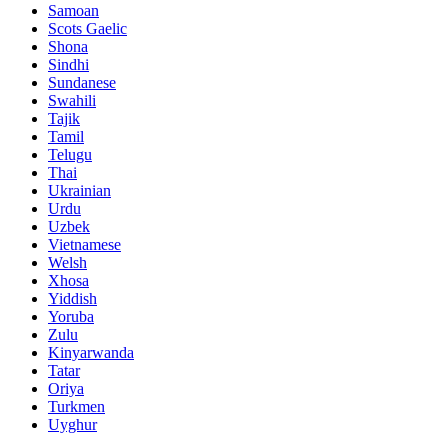
Samoan
Scots Gaelic
Shona
Sindhi
Sundanese
Swahili
Tajik
Tamil
Telugu
Thai
Ukrainian
Urdu
Uzbek
Vietnamese
Welsh
Xhosa
Yiddish
Yoruba
Zulu
Kinyarwanda
Tatar
Oriya
Turkmen
Uyghur