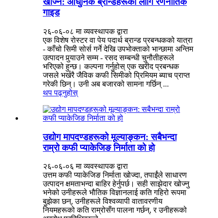
खोज्ने: आधुनिक ब्रान्डहरूको लागि रणनीतिक
गाइड
२६-०६-०८ मा व्यवस्थापक द्वारा
एक विशेष रोस्टर वा पेय पदार्थ ब्रान्ड प्रबन्धकको यात्रा
- काँचो सिमी सोर्स गर्ने देखि उपभोक्ताको भान्छामा अन्तिम
उत्पादन पुर्‍याउने सम्म - रसद सम्बन्धी चुनौतीहरूले
भरिएको हुन्छ। कल्पना गर्नुहोस् एक खरीद प्रबन्धक
जसले भर्खरै जैविक कफी सिमीको प्रिमियम ब्याच प्राप्त
गरेकी छिन्। उनी अब बजारको सामना गर्छिन् ...
थप पढ्नुहोस्
उद्योग मापदण्डहरूको मूल्याङ्कन: सबैभन्दा
राम्रो कफी प्याकेजिङ निर्माता को हो
२६-०६-०६ मा व्यवस्थापक द्वारा
उत्तम कफी प्याकेजिङ निर्माता खोज्दा, तपाईंले साधारण
उत्पादन क्षमताभन्दा बाहिर हेर्नुपर्छ। सही साझेदार खोज्नु
भनेको उनीहरूले भौतिक विज्ञानलाई कति गहिरो रूपमा
बुझेका छन्, उनीहरूले विश्वव्यापी वातावरणीय
नियमहरूको कति राम्रोसँग पालना गर्छन्, र उनीहरूको