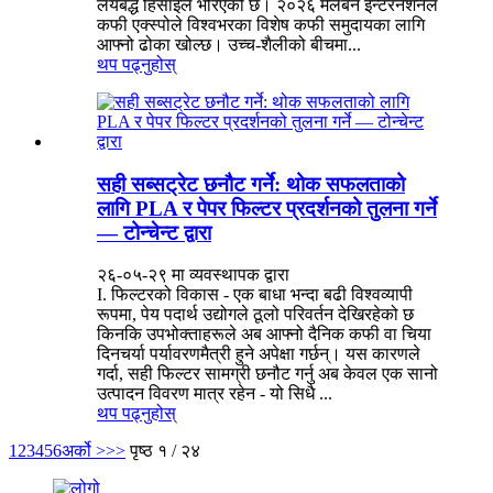
लयबद्ध हिसाइले भरिएको छ। २०२६ मेलबर्न इन्टरनेशनल
कफी एक्स्पोले विश्वभरका विशेष कफी समुदायका लागि
आफ्नो ढोका खोल्छ। उच्च-शैलीको बीचमा...
थप पढ्नुहोस्
सही सब्सट्रेट छनौट गर्ने: थोक सफलताको
लागि PLA र पेपर फिल्टर प्रदर्शनको तुलना गर्ने
— टोन्चेन्ट द्वारा
२६-०५-२९ मा व्यवस्थापक द्वारा
I. फिल्टरको विकास - एक बाधा भन्दा बढी विश्वव्यापी
रूपमा, पेय पदार्थ उद्योगले ठूलो परिवर्तन देखिरहेको छ
किनकि उपभोक्ताहरूले अब आफ्नो दैनिक कफी वा चिया
दिनचर्या पर्यावरणमैत्री हुने अपेक्षा गर्छन्। यस कारणले
गर्दा, सही फिल्टर सामग्री छनौट गर्नु अब केवल एक सानो
उत्पादन विवरण मात्र रहेन - यो सिधै ...
थप पढ्नुहोस्
1
2
3
4
5
6
अर्को >
>>
पृष्ठ १ / २४