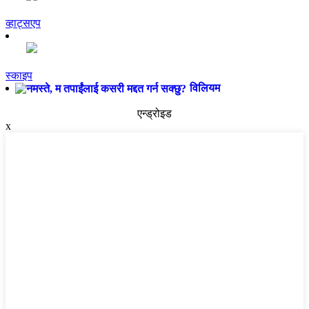
व्हाट्सएप
स्काइप
विलियम
एन्ड्रोइड
x