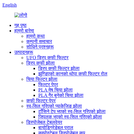
English
गृह पृष्ठ
हाम्रो बारेमा
हाम्रो कथा
कम्पनी समाचार
सोधिने प्रश्नहरू
उत्पादनहरू
UFO ड्रिप कफी फिल्टर
ड्रिप कफी झोला
ड्रिप कफी फिल्टर झोला
झुण्डिएको कानको थोपा कफी फिल्टर रोल
चिया फिल्टर झोला
फिल्टर पेपर
PLA मेष चिया झोला
PLA गैर बुनेको चिया झोला
कफी फिल्टर पेपर
स्व-सिल गरिएको प्याकेजिङ झोला
टाँसिने टेप भएको स्व-सिल गरिएको झोला
जिपलक भएको स्व-सिल गरिएको झोला
डिस्पोजेबल टेबलवेयर
बायोडिग्रेडेबल पराल
कम्पोस्टेबल डिस्पोजेबल कप