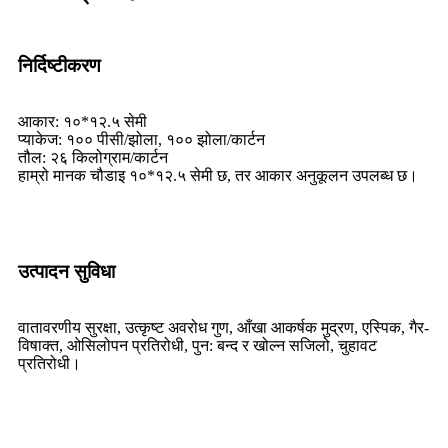
निर्दिष्टीकरण
आकार: १०*१२.५ सेमी
प्याकेज: १०० पीसी/झोला, १०० झोला/कार्टन
तौल: २६ किलोग्राम/कार्टन
हाम्रो मानक चौडाइ १०*१२.५ सेमी छ, तर आकार अनुकूलन उपलब्ध छ।
उत्पादन सुविधा
वातावरणीय सुरक्षा, उत्कृष्ट अवरोध गुण, आँखा आकर्षक मुद्रण, एस्पिक, गैर-
विषाक्त, ओसिलोपन प्रतिरोधी, पुन: बन्द र खोल्न सजिलो, चुहावट
प्रतिरोधी।