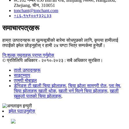
#C102 नम्बर 650 Bin'an रोड, Binjiang जिल्ला, Hangzhou,
Zhejiang, चीन, 310051
tonchant@tonchant.com
+८६-१५९००९३२८३३
समाचारपत्रहरू
हाम्रा उत्पादनहरू वा मूल्यसूचीको बारेमा सोधपुछको लागि, कृपया हामीलाई
तपाईंको इमेल छोड्नुहोस् र हामी २४ घण्टा भित्र सम्पर्कमा हुनेछौं।
नि:शुल्क नमूनाहरू प्राप्त गर्नुहोस्
© प्रतिलिपि अधिकार - २०१०-२०२३ : सबै अधिकार सुरक्षित।
तातो उत्पादनहरू
साइटम्याप
एएमपी मोबाइल
डेभिड्स टी खाली चिया झोलाहरू
,
चिया झोला सामग्री रोल
,
प्ला मेष
,
चिया झोलाहरू खाली थोक
,
खाली भर्न मिल्ने चिया झोलाहरू
,
खाली
खुकुलो पातको चिया झोलाहरू
,
इमेल पठाउनुहोस्