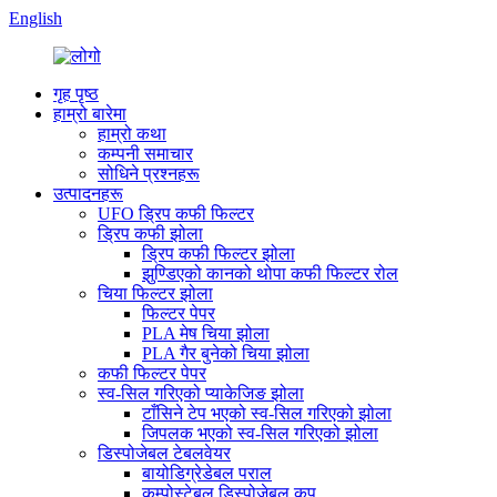
English
गृह पृष्ठ
हाम्रो बारेमा
हाम्रो कथा
कम्पनी समाचार
सोधिने प्रश्नहरू
उत्पादनहरू
UFO ड्रिप कफी फिल्टर
ड्रिप कफी झोला
ड्रिप कफी फिल्टर झोला
झुण्डिएको कानको थोपा कफी फिल्टर रोल
चिया फिल्टर झोला
फिल्टर पेपर
PLA मेष चिया झोला
PLA गैर बुनेको चिया झोला
कफी फिल्टर पेपर
स्व-सिल गरिएको प्याकेजिङ झोला
टाँसिने टेप भएको स्व-सिल गरिएको झोला
जिपलक भएको स्व-सिल गरिएको झोला
डिस्पोजेबल टेबलवेयर
बायोडिग्रेडेबल पराल
कम्पोस्टेबल डिस्पोजेबल कप