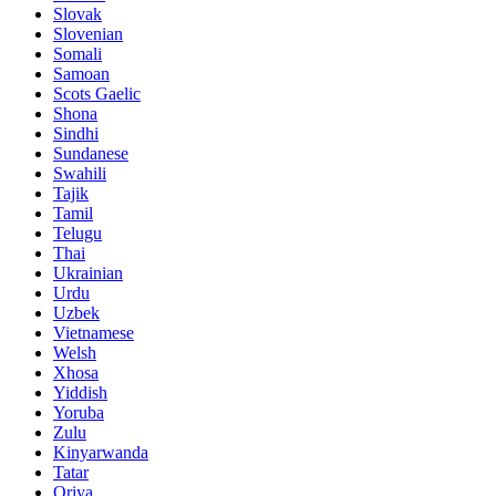
Slovak
Slovenian
Somali
Samoan
Scots Gaelic
Shona
Sindhi
Sundanese
Swahili
Tajik
Tamil
Telugu
Thai
Ukrainian
Urdu
Uzbek
Vietnamese
Welsh
Xhosa
Yiddish
Yoruba
Zulu
Kinyarwanda
Tatar
Oriya