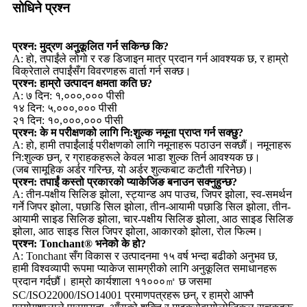
सोधिने प्रश्न
प्रश्न: मुद्रण अनुकूलित गर्न सकिन्छ कि?
A: हो, तपाईंले लोगो र रङ डिजाइन मात्र प्रदान गर्न आवश्यक छ, र हाम्रो
विक्रेताले तपाईंसँग विवरणहरू वार्ता गर्न सक्छ।
प्रश्न: हाम्रो उत्पादन क्षमता कति छ?
A: ७ दिन: १,०००,००० पीसी
१४ दिन: ५,०००,००० पीसी
२१ दिन: १०,०००,००० पीसी
प्रश्न: के म परीक्षणको लागि नि:शुल्क नमूना प्राप्त गर्न सक्छु?
A: हो, हामी तपाईंलाई परीक्षणको लागि नमूनाहरू पठाउन सक्छौं। नमूनाहरू
नि:शुल्क छन्, र ग्राहकहरूले केवल भाडा शुल्क तिर्न आवश्यक छ।
(जब सामूहिक अर्डर गरिन्छ, यो अर्डर शुल्कबाट कटौती गरिनेछ)।
प्रश्न: तपाईं कस्तो प्रकारको प्याकेजिङ बनाउन सक्नुहुन्छ?
A: तीन-पक्षीय सिलिङ झोला, स्ट्यान्ड अप पाउच, जिपर झोला, स्व-समर्थन
गर्ने जिपर झोला, पछाडि सिल झोला, तीन-आयामी पछाडि सिल झोला, तीन-
आयामी साइड सिलिङ झोला, चार-पक्षीय सिलिङ झोला, आठ साइड सिलिङ
झोला, आठ साइड सिल जिपर झोला, आकारको झोला, रोल फिल्म।
प्रश्न: Tonchant® भनेको के हो?
A: Tonchant सँग विकास र उत्पादनमा १५ वर्ष भन्दा बढीको अनुभव छ,
हामी विश्वव्यापी रूपमा प्याकेज सामग्रीको लागि अनुकूलित समाधानहरू
प्रदान गर्दछौं। हाम्रो कार्यशाला ११०००㎡ छ जसमा
SC/ISO22000/ISO14001 प्रमाणपत्रहरू छन्, र हाम्रो आफ्नै