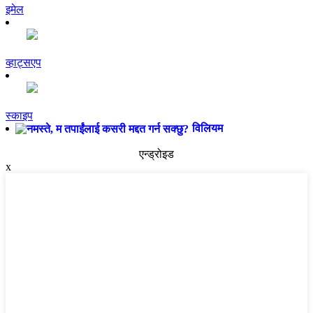
इमेल
व्हाट्सएप
स्काइप
विलियम
एन्ड्रोइड
x